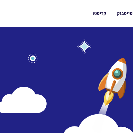
פייסבוק
קריפטו